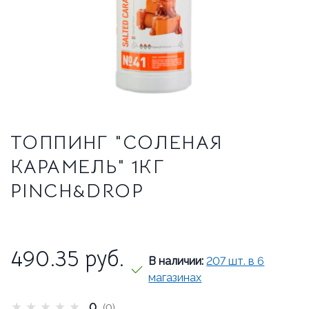
ТРАДИЦИОННЫЕ ЭСПРЕССО-МАШИНЫ
О НАС
О КОМПАНИИ
ВАКАНСИИ
ОТЗЫВЫ
ТОППИНГ "СОЛЕНАЯ
СЕРВИСНЫЙ ЦЕНТР
КАРАМЕЛЬ" 1КГ
ВВОД В ЭКСПЛУАТАЦИЮ
PINCH&DROP
СЕРВИС И РЕМОНТ
ГАРАНТИЯ
УСЛОВИЯ ВОЗВРАТА
490.35
руб.
В наличии:
207 шт. в 6
магазинах
★
★
★
★
★
0
(0)