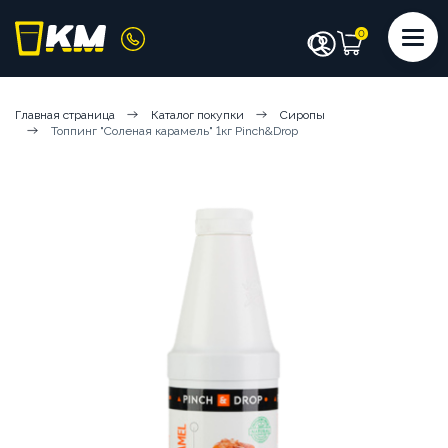
КАТАЛОГ
Главная страница
Каталог покупки
Сиропы
Топпинг "Соленая карамель" 1кг Pinch&Drop
КОФЕМАШИНЫ
КОФЕ
СИРОПЫ
ИНГРЕДИЕНТЫ
ЧИСТЯЩИЕ СРЕДСТВА
АКСЕССУАРЫ БАРИСТА
ПОСУДА И КРЫШКИ
ЧАЙ
АРЕНДА КОФЕМАШИН
КОФЕМАШИНЫ НА СУХИХ ИНГРЕДИЕНТАХ
КОФЕМАШИНЫ НА ЦЕЛЬНОМ МОЛОКЕ