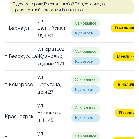
В другие города России - любой ТК, доставка до
транспортной компании
бесплатна
ул.
Самовывоз
г. Барнаул
Балтийская,
В наличии: 
Курьером
зд. 68а
ул. Братьев
Самовывоз
г. Белокуриха
Ждановых,
В наличии:
Курьером
здание 11/1
ул.
Самовывоз
г. Кемерово
Сарыгина,
В наличии:
Курьером
дом 27
ул.
Самовывоз
г.
Воронова,
В наличии
Красноярск
Курьером
д. 14/5
ул.
Самовывоз
г.