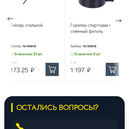
Гейзер стальной
Горелка спиртовая +
сменный фитиль
Бренд:
no brand
Бренд:
no brand
В наличии 24 шт.
В наличии 6 шт.
173.25
1
шт.
₽ за
1 197
1
шт.
₽ за
173.25
₽
1 197
₽
ОСТАЛИСЬ ВОПРОСЫ?