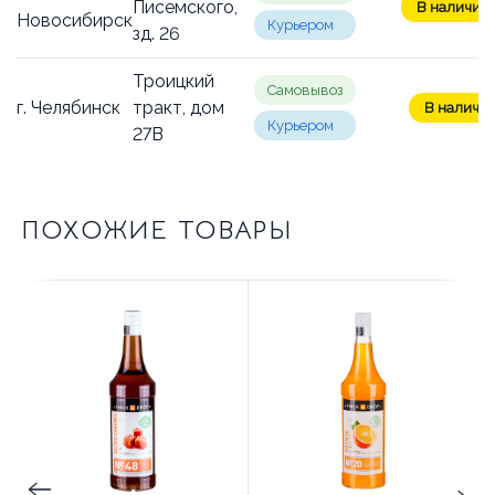
Писемского,
В наличии:
Новосибирск
Курьером
зд. 26
Троицкий
Самовывоз
г. Челябинск
тракт, дом
В наличии
Курьером
27В
ПОХОЖИЕ ТОВАРЫ