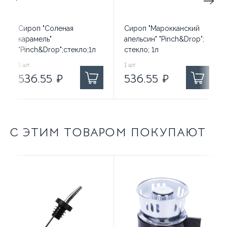
Сироп "Соленая
Сироп "Марокканский
карамель"
апельсин" "Pinch&Drop";
"Pinch&Drop";стекло;1л
стекло; 1л
536.55
1
шт.
₽ за
536.55
1
шт.
₽ за
536.55
₽
536.55
₽
С ЭТИМ ТОВАРОМ ПОКУПАЮТ