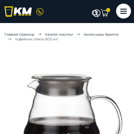
КАТАЛОГ
Главная страница
Каталог покупки
Аксессуары бариста
Кофейник стекло 600 мл
КОФЕМАШИНЫ
КОФЕ
СИРОПЫ
ИНГРЕДИЕНТЫ
ЧИСТЯЩИЕ СРЕДСТВА
АКСЕССУАРЫ БАРИСТА
ПОСУДА И КРЫШКИ
ЧАЙ
АРЕНДА КОФЕМАШИН
КОФЕМАШИНЫ НА СУХИХ ИНГРЕДИЕНТАХ
КОФЕМАШИНЫ НА ЦЕЛЬНОМ МОЛОКЕ