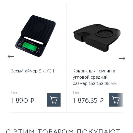
Весы/таймер 5 кг/0.1 г
Коврик для темпинга
угловой средний
размер 153*153*38 мм
1 890
1
шт.
₽ за
1 876.35
1
шт.
₽ за
1 890
₽
1 876.35
₽
С ЭТИМ ТОВАРОМ ПОКУПАЮТ