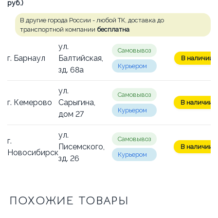
руб.)
В другие города России - любой ТК, доставка до
транспортной компании
бесплатна
ул.
Самовывоз
г. Барнаул
Балтийская,
В наличии: 
Курьером
зд. 68а
ул.
Самовывоз
г. Кемерово
Сарыгина,
В наличии: 
Курьером
дом 27
ул.
Самовывоз
г.
Писемского,
В наличии: 
Новосибирск
Курьером
зд. 26
ПОХОЖИЕ ТОВАРЫ