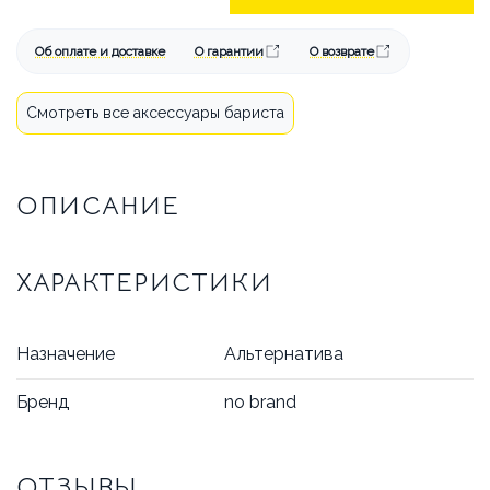
БРЕНДЫ
АКЦИИ
ОПЛАТА И ДОСТАВКА
Об оплате и доставке
О гарантии
О возврате
КАК СДЕЛАТЬ ЗАКАЗ
Смотреть все аксессуары бариста
ОТВЕЧАЕМ НА ВОПРОСЫ
ОПИСАНИЕ
СТАТЬИ
ОБ АРЕНДЕ
КОНТАКТЫ
ХАРАКТЕРИСТИКИ
Назначение
Альтернатива
Бренд
no brand
ОТЗЫВЫ