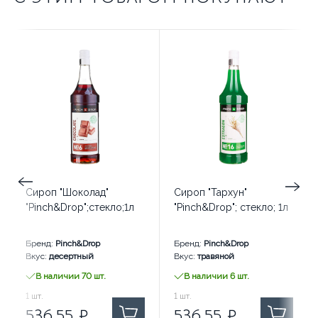
Сироп "Шоколад"
Сироп "Тархун"
"Pinch&Drop";стекло;1л
"Pinch&Drop"; стекло; 1л
Бренд:
Pinch&Drop
Бренд:
Pinch&Drop
Вкус:
десертный
Вкус:
травяной
В наличии 70 шт.
В наличии 6 шт.
536.55
1
шт.
₽ за
536.55
1
шт.
₽ за
536.55
₽
536.55
₽