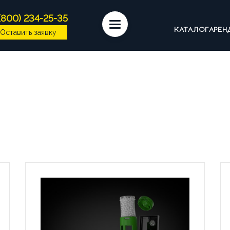
(800) 234-25-35
КАТАЛОГ
АРЕН
Оставить заявку
ЕМАШИНЫ
КОФЕ
СИРОПЫ
ИНГРЕДИЕН
ССУАРЫ БАРИСТА
ПОСУДА И КРЫШКИ
ЧАЙ
МАШИНЫ НА СУХИХ ИНГРЕДИЕНТАХ
КОФЕМАШ
ДИЦИОННЫЕ ЭСПРЕССО-МАШИНЫ
ОМПАНИИ
ВАКАНСИИ
ОТЗЫВЫ
 В ЭКСПЛУАТАЦИЮ
СЕРВИС И РЕМОНТ
ГАР