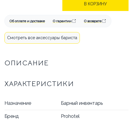
БРЕНДЫ
АКЦИИ
В КОРЗИНУ
ОПЛАТА И ДОСТАВКА
Об оплате и доставке
О гарантии
О возврате
КАК СДЕЛАТЬ ЗАКАЗ
Смотреть все аксессуары бариста
ОТВЕЧАЕМ НА ВОПРОСЫ
СТАТЬИ
ОБ АРЕНДЕ
ОПИСАНИЕ
КОНТАКТЫ
ХАРАКТЕРИСТИКИ
Назначение
Барный инвентарь
Бренд
Prohotel