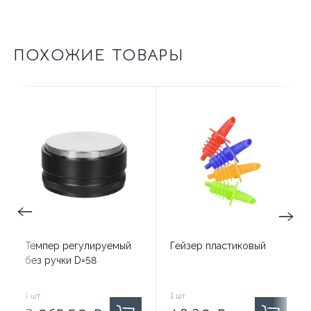
ПОХОЖИЕ ТОВАРЫ
Темпер регулируемый
Гейзер пластиковый
без ручки D=58
3 265.50
1
шт.
₽ за
48.30
1
шт.
₽ за