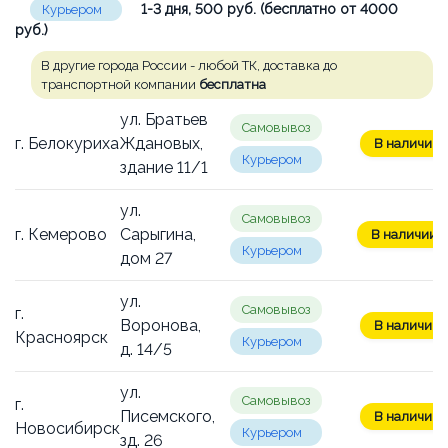
1-3 дня, 500 руб. (бесплатно от 4000
Курьером
руб.)
В другие города России - любой ТК, доставка до
транспортной компании
бесплатна
ул. Братьев
Самовывоз
г. Белокуриха
Ждановых,
В наличии: 
Курьером
здание 11/1
ул.
Самовывоз
г. Кемерово
Сарыгина,
В наличии: 
Курьером
дом 27
ул.
Самовывоз
г.
Воронова,
В наличии: 
Красноярск
Курьером
д. 14/5
ул.
Самовывоз
г.
Писемского,
В наличии: 
Новосибирск
Курьером
зд. 26