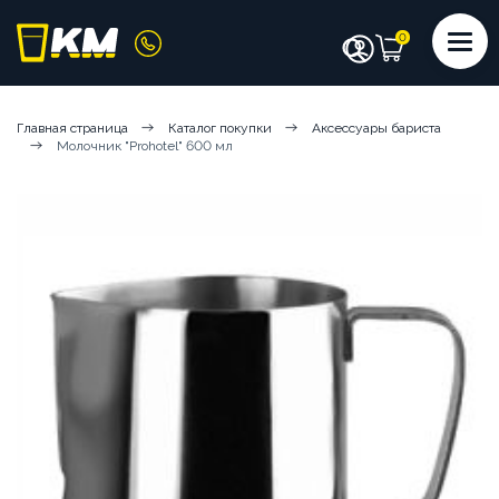
КАТАЛОГ
Главная страница
Каталог покупки
Аксессуары бариста
Молочник "Prohotel" 600 мл
КОФЕМАШИНЫ
КОФЕ
СИРОПЫ
ИНГРЕДИЕНТЫ
ЧИСТЯЩИЕ СРЕДСТВА
АКСЕССУАРЫ БАРИСТА
ПОСУДА И КРЫШКИ
ЧАЙ
АРЕНДА КОФЕМАШИН
КОФЕМАШИНЫ НА СУХИХ ИНГРЕДИЕНТАХ
КОФЕМАШИНЫ НА ЦЕЛЬНОМ МОЛОКЕ