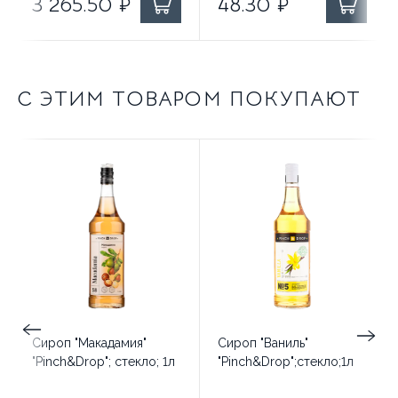
3 265.50
₽
48.30
₽
С ЭТИМ ТОВАРОМ ПОКУПАЮТ
Сироп "Макадамия"
Сироп "Ваниль"
"Pinch&Drop"; стекло; 1л
"Pinch&Drop";стекло;1л