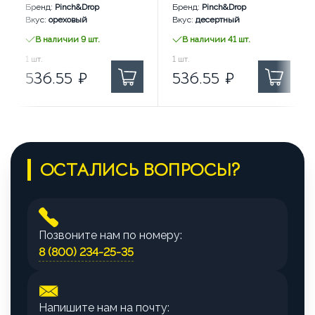
Бренд:
Pinch&Drop
Бренд:
Pinch&Drop
Вкус:
ореховый
Вкус:
десертный
В наличии 9 шт.
В наличии 41 шт.
536.55
1
шт.
₽ за
536.55
1
шт.
₽ за
536.55
₽
536.55
₽
ОСТАЛИСЬ ВОПРОСЫ?
Позвоните нам по номеру:
8 (800) 234-25-35
Напишите нам на почту: