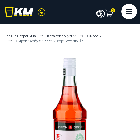
КАТАЛОГ
Главная страница
Каталог покупки
Сиропы
Сироп "Арбуз" "Pinch&Drop"; стекло; 1л
КОФЕМАШИНЫ
КОФЕ
СИРОПЫ
ИНГРЕДИЕНТЫ
ЧИСТЯЩИЕ СРЕДСТВА
АКСЕССУАРЫ БАРИСТА
ПОСУДА И КРЫШКИ
ЧАЙ
АРЕНДА КОФЕМАШИН
КОФЕМАШИНЫ НА СУХИХ ИНГРЕДИЕНТАХ
КОФЕМАШИНЫ НА ЦЕЛЬНОМ МОЛОКЕ