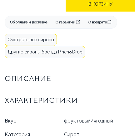
БРЕНДЫ
АКЦИИ
В КОРЗИНУ
ОПЛАТА И ДОСТАВКА
Об оплате и доставке
О гарантии
О возврате
КАК СДЕЛАТЬ ЗАКАЗ
Смотреть все сиропы
ОТВЕЧАЕМ НА ВОПРОСЫ
Другие сиропы бренда Pinch&Drop
СТАТЬИ
ОБ АРЕНДЕ
ОПИСАНИЕ
КОНТАКТЫ
ХАРАКТЕРИСТИКИ
Вкус
фруктовый/ягодный
Категория
Сироп