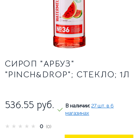
ТРАДИЦИОННЫЕ ЭСПРЕССО-МАШИНЫ
О НАС
О КОМПАНИИ
ВАКАНСИИ
ОТЗЫВЫ
СИРОП "АРБУЗ"
СЕРВИСНЫЙ ЦЕНТР
"PINCH&DROP"; СТЕКЛО; 1Л
ВВОД В ЭКСПЛУАТАЦИЮ
СЕРВИС И РЕМОНТ
ГАРАНТИЯ
536.55
руб.
В наличии:
27 шт. в 6
УСЛОВИЯ ВОЗВРАТА
магазинах
★
★
★
★
★
0
(0)