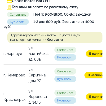
Оплата картой или СБП
Безналичная оплата по расчетному счету
Пн-Пт: 9:00-18:00, Сб-Вс: выходной
Самовывоз
1-3 дня, 500 руб. (бесплатно от 4000
Курьером
руб.)
В другие города России - любой ТК, доставка до
транспортной компании
бесплатна
ул.
Самовывоз
г. Барнаул
Балтийская,
В наличии:
Курьером
зд. 68а
ул.
Самовывоз
г. Кемерово
Сарыгина,
В наличии: 
Курьером
дом 27
ул.
Самовывоз
г.
Воронова,
В наличии:
Красноярск
Курьером
д. 14/5