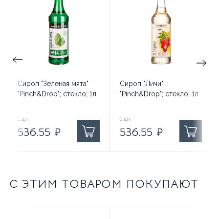
Сироп "Зеленая мята"
Сироп "Личи"
"Pinch&Drop"; стекло; 1л
"Pinch&Drop"; стекло; 1л
536.55
1
шт.
₽ за
536.55
1
шт.
₽ за
536.55
₽
536.55
₽
С ЭТИМ ТОВАРОМ ПОКУПАЮТ