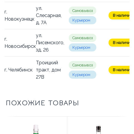
ул.
Самовывоз
г.
Слесарная,
В наличии:
Новокузнецк
Курьером
д. 7А
ул.
Самовывоз
г.
Писемского,
В наличии:
Новосибирск
Курьером
зд. 26
Троицкий
Самовывоз
г. Челябинск
тракт, дом
В наличии:
Курьером
27В
ПОХОЖИЕ ТОВАРЫ