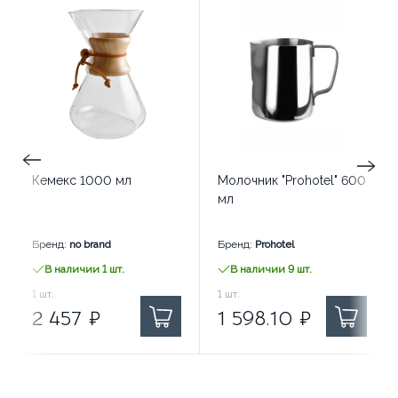
Кемекс 1000 мл
Молочник "Prohotel" 600
мл
Бренд:
no brand
Бренд:
Prohotel
В наличии 1 шт.
В наличии 9 шт.
2 457
1
шт.
₽ за
1 598.10
1
шт.
₽ за
2 457
₽
1 598.10
₽