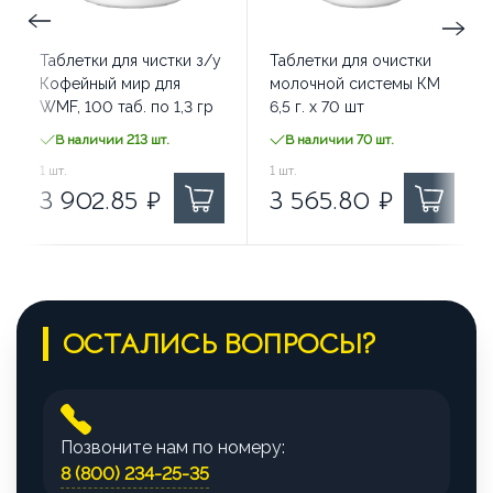
Таблетки для чистки з/у
Таблетки для очистки
Кофейный мир для
молочной системы КМ
WMF, 100 таб. по 1,3 гр
6,5 г. х 70 шт
В наличии 213 шт.
В наличии 70 шт.
3 902.85
1
шт.
₽ за
3 565.80
1
шт.
₽ за
3 902.85
₽
3 565.80
₽
ОСТАЛИСЬ ВОПРОСЫ?
Позвоните нам по номеру:
8 (800) 234-25-35