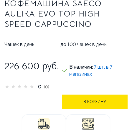
БРЕНДЫ
АКЦИИ
КОФЕМАШИНА SAECO
AULIKA EVO TOP HIGH
ОПЛАТА И ДОСТАВКА
SPEED CAPPUCCINO
КАК СДЕЛАТЬ ЗАКАЗ
ОТВЕЧАЕМ НА ВОПРОСЫ
Чашек в день
до 100 чашек в день
СТАТЬИ
ОБ АРЕНДЕ
226 600
руб.
В наличии:
7 шт. в 7
КОНТАКТЫ
магазинах
★
★
★
★
★
0
(0)
В КОРЗИНУ