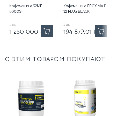
Кофемашина WMF
Кофемашина PROXIMA F
5000S+
12 PLUS BLACK
1 250 000
1
шт.
₽ за
194 879.01
1
шт.
₽ за
1 250 000
₽
194 879.01
₽
С ЭТИМ ТОВАРОМ ПОКУПАЮТ