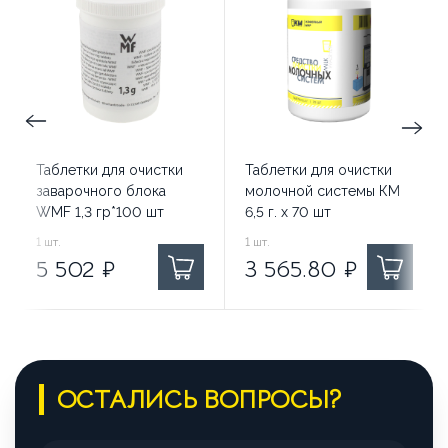
Таблетки для очистки
Таблетки для очистки
заварочного блока
молочной системы КМ
WMF 1,3 гр*100 шт
6,5 г. х 70 шт
5 502
1
шт.
₽ за
3 565.80
1
шт.
₽ за
5 502
₽
3 565.80
₽
ОСТАЛИСЬ ВОПРОСЫ?