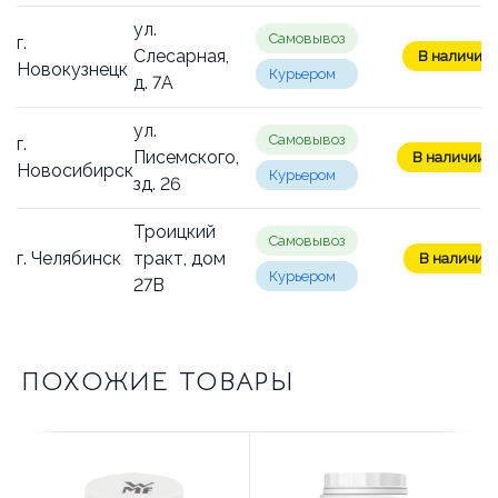
ул.
Самовывоз
г.
Слесарная,
В наличии: 
Новокузнецк
Курьером
д. 7А
ул.
Самовывоз
г.
Писемского,
В наличии: 1
Новосибирск
Курьером
зд. 26
Троицкий
Самовывоз
г. Челябинск
тракт, дом
В наличии: 
Курьером
27В
ПОХОЖИЕ ТОВАРЫ