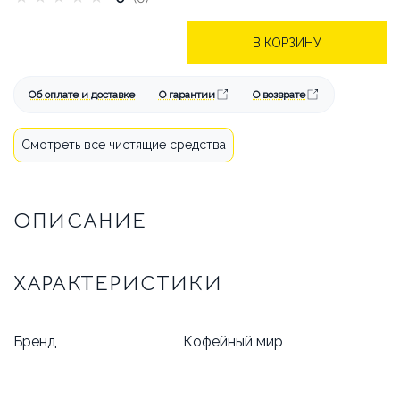
БРЕНДЫ
АКЦИИ
ОПЛАТА И ДОСТАВКА
В КОРЗИНУ
КАК СДЕЛАТЬ ЗАКАЗ
Об оплате и доставке
О гарантии
О возврате
ОТВЕЧАЕМ НА ВОПРОСЫ
Смотреть все чистящие средства
СТАТЬИ
ОБ АРЕНДЕ
ОПИСАНИЕ
КОНТАКТЫ
ХАРАКТЕРИСТИКИ
Бренд
Кофейный мир