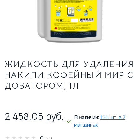
ТРАДИЦИОННЫЕ ЭСПРЕССО-МАШИНЫ
О НАС
О КОМПАНИИ
ВАКАНСИИ
ОТЗЫВЫ
ЖИДКОСТЬ ДЛЯ УДАЛЕНИЯ
СЕРВИСНЫЙ ЦЕНТР
НАКИПИ КОФЕЙНЫЙ МИР С
ВВОД В ЭКСПЛУАТАЦИЮ
ДОЗАТОРОМ, 1Л
СЕРВИС И РЕМОНТ
ГАРАНТИЯ
УСЛОВИЯ ВОЗВРАТА
2 458.05
руб.
В наличии:
196 шт. в 7
магазинах
★
★
★
★
★
0
(0)