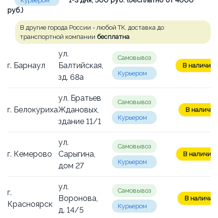
Курьером
руб.)
В другие города России - любой ТК, доставка до
транспортной компании
бесплатна
ул.
Самовывоз
г. Барнаул
Балтийская,
В наличии: 
Курьером
зд. 68а
ул. Братьев
Самовывоз
г. Белокуриха
Ждановых,
В наличии:
Курьером
здание 11/1
ул.
Самовывоз
г. Кемерово
Сарыгина,
В наличии: 
Курьером
дом 27
ул.
Самовывоз
г.
Воронова,
В наличии: 
Красноярск
Курьером
д. 14/5