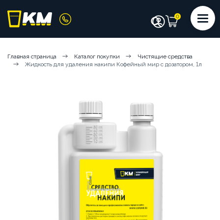
КАТАЛОГ
Главная страница
Каталог покупки
Чистящие средства
Жидкость для удаления накипи Кофейный мир с дозатором, 1л
КОФЕМАШИНЫ
КОФЕ
СИРОПЫ
ИНГРЕДИЕНТЫ
ЧИСТЯЩИЕ СРЕДСТВА
АКСЕССУАРЫ БАРИСТА
ПОСУДА И КРЫШКИ
ЧАЙ
АРЕНДА КОФЕМАШИН
КОФЕМАШИНЫ НА СУХИХ ИНГРЕДИЕНТАХ
КОФЕМАШИНЫ НА ЦЕЛЬНОМ МОЛОКЕ