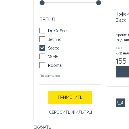
Кофем
БРЕНД
Black
Dr. Coffee
Бренд:
Jetinno
Вид:
ав
Saeco
155 650
1
шт.
В на
WMF
155
Rooma
Proxima
Показать все
ПРИМЕНИТЬ
до 
СБРОСИТЬ ФИЛЬТРЫ
СКАЧАТЬ