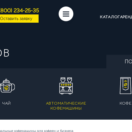
(800) 234-25-35
КАТАЛОГ
АРЕН
Оставить заявку
ЕМАШИНЫ
КОФЕ
СИРОПЫ
ИНГРЕДИЕН
ОВ
ССУАРЫ БАРИСТА
ПОСУДА И КРЫШКИ
ЧАЙ
ПО
МАШИНЫ НА СУХИХ ИНГРЕДИЕНТАХ
КОФЕМАШ
ДИЦИОННЫЕ ЭСПРЕССО-МАШИНЫ
ЧАЙ
АВТОМАТИЧЕСКИЕ
КОФЕ
КОФЕМАШИНЫ
ОМПАНИИ
ВАКАНСИИ
ОТЗЫВЫ
 В ЭКСПЛУАТАЦИЮ
СЕРВИС И РЕМОНТ
ГАР
альные кофемашины для кофеен и бизнеса