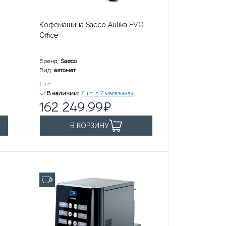
Кофемашина Saeco Aulika EVO
Office
Бренд:
Saeco
Вид:
автомат
162 249.99
1
шт.
руб. за
В наличии:
7 шт. в 7 магазинах
162 249.99
В КОРЗИНУ
до 100 чашек в день