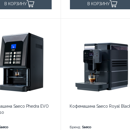
В КОРЗИНУ
В КОРЗИНУ
150 чашек в день
ашина Saeco Phedra EVO
Кофемашина Saeco Royal Blac
so
Saeco
Бренд:
Saeco