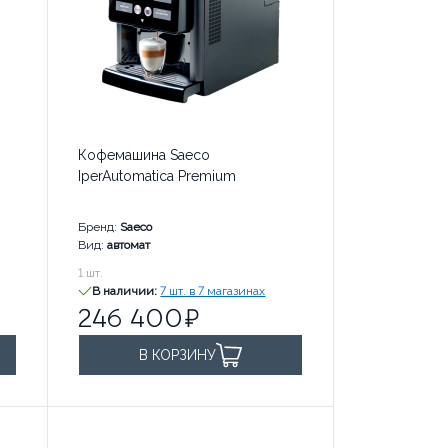
Кофемашина Saeco
IperAutomatica Premium
Бренд:
Saeco
Вид:
автомат
246 400
1
шт.
руб. за
В наличии:
7 шт. в 7 магазинах
246 400
В КОРЗИНУ