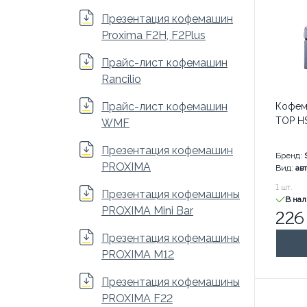
Презентация кофемашин
Proxima F2H, F2Plus
Прайс-лист кофемашин
Rancilio
Прайс-лист кофемашин
Кофем
TOP H
WMF
Презентация кофемашин
Бренд:
PROXIMA
Вид:
ав
226 60
1
шт.
Презентация кофемашины
В на
PROXIMA Mini Bar
226
Презентация кофемашины
PROXIMA M12
Презентация кофемашины
PROXIMA F22