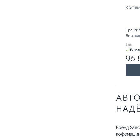
Кофем
Бренд:
Вид:
ав
96 800
1
шт.
В на
96 
АВТ
НАД
Бренд Saec
кофемашин