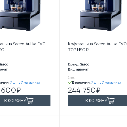
ашина Saeco Aulika EVO
Кофемашина Saeco Aulika EVO
SC
TOP HSC RI
Saeco
Бренд:
Saeco
томат
Вид:
автомат
0
руб. за
244 750
1
шт.
руб. за
личии:
7 шт. в 7 магазинах
В наличии:
7 шт. в 7 магазинах
 600
244 750
В КОРЗИНУ
В КОРЗИНУ