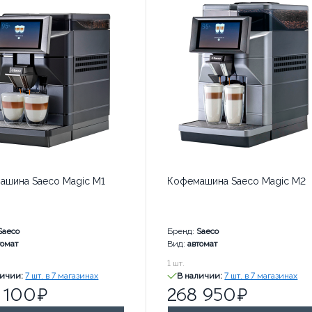
ашина Saeco Magic M1
Кофемашина Saeco Magic M2
Saeco
Бренд:
Saeco
томат
Вид:
автомат
руб. за
268 950
1
шт.
руб. за
личии:
7 шт. в 7 магазинах
В наличии:
7 шт. в 7 магазинах
 100
268 950