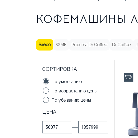
КОФЕМАШИНЫ
КОФЕМАШИНЫ
ТРАДИЦИОННЫЕ
НА СУХИХ
НА ЦЕЛЬНОМ
ЭСПРЕССО-
КОФЕМАШИНЫ А
ИНГРЕДИЕНТАХ
МОЛОКЕ
МАШИНЫ
БРЕНДЫ
АКЦИИ
ОПЛ
ОТВЕЧАЕМ НА ВОПРОСЫ
Saeco
WMF
Proxima Dr.Coffee
Dr.Coffee
J
СОРТИРОВКА
до 
По умолчанию
По возрастанию цены
По убыванию цены
ЦЕНА