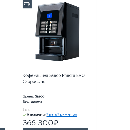
до 100 чашек в день
Кофемашина Saeco Phedra EVO
Cappuccino
Бренд:
Saeco
Вид:
автомат
366 300
1
шт.
руб. за
В наличии:
7 шт. в 7 магазинах
366 300