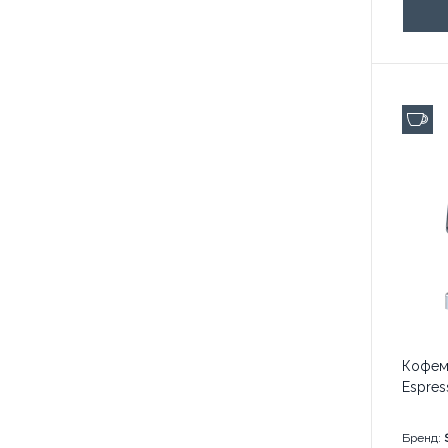
до 
Кофем
Espres
Бренд: