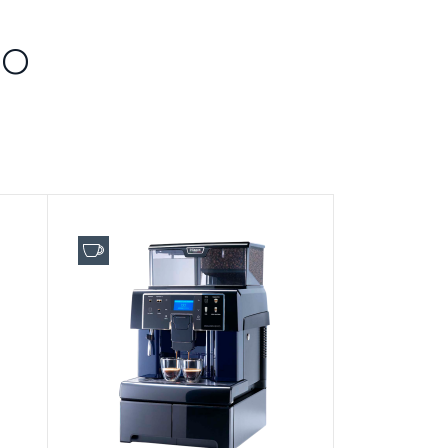
CO
 ЗАКАЗ
КТЫ
до 120 чашек в день