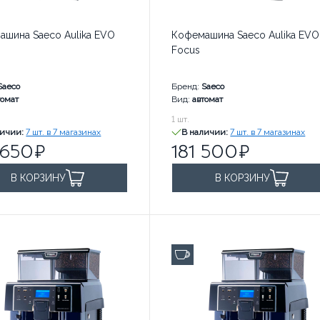
ашина Saeco Aulika EVO
Кофемашина Saeco Aulika EVO
Focus
Saeco
Бренд:
Saeco
томат
Вид:
автомат
руб. за
181 500
1
шт.
руб. за
личии:
7 шт. в 7 магазинах
В наличии:
7 шт. в 7 магазинах
 650
181 500
В КОРЗИНУ
В КОРЗИНУ
100 чашек в день
до 100 чашек в день