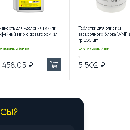
дкость для удаления накипи
Таблетки для очистки
офейный мир с дозатором, 1л
заварочного блока WMF 1
гр*100 шт
В наличии 196 шт.
В наличии 3 шт.
458.05
т.
₽ за
5 502
1
шт.
₽ за
В наличии: 1 шт.
 458.05
₽
5 502
₽
В наличии: 1 шт.
ОСЫ?
В наличии: 1 шт.