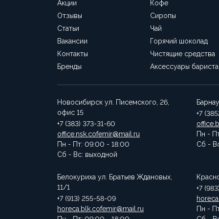
Акции
Кофе
т
Отзывы
Сиропы
а
Статьи
Чай
ц
и
Вакансии
Горячий шоколад
я
Контакты
Чистящие средства
к
Бренды
Аксессуары бариста
о
ф
е
Новосибирск
ул. Писемского, 26,
Барна
м
офис 15
+7 (38
а
+7 (383) 373-31-60
office.
office.nsk.cofemir@mail.ru
Пн - П
ш
Пн - Пт: 09:00 - 18:00
Сб - В
и
Сб - Вс: выходной
н
ы
Белокуриха
ул. Братьев Ждановых,
Красн
P
11/1
+7 (983
R
+7 (913) 255-58-09
horeca
O
horeca.blk.cofemir@mail.ru
Пн - П
XI