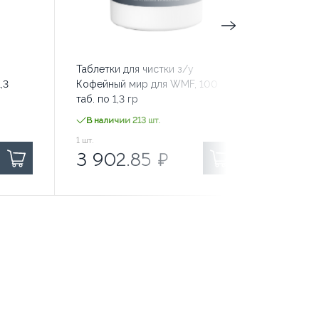
Таблетки для чистки з/у
Таблетк
,3
Кофейный мир для WMF, 100
системы 
таб. по 1,3 гр
В наличии 213 шт.
В нали
3 902.85
1
шт.
₽ за
3 565.80
1
шт.
₽
3 902.85
₽
3 56