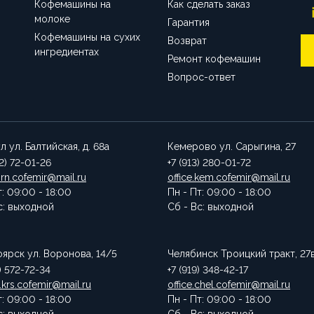
Кофемашины на
Как сделать заказ
молоке
Гарантия
Кофемашины на сухих
Возврат
ингредиентах
Ремонт кофемашин
Вопрос-ответ
ул
ул. Балтийская, д. 68а
Кемерово
ул. Сарыгина, 27
52) 72-01-26
+7 (913) 280-01-72
brn.cofemir@mail.ru
office.kem.cofemir@mail.ru
т: 09:00 - 18:00
Пн - Пт: 09:00 - 18:00
с: выходной
Сб - Вс: выходной
оярск
ул. Воронова, 14/5
Челябинск
Троицкий тракт, 27
) 572-72-34
+7 (919) 348-42-17
.krs.cofemir@mail.ru
office.chel.cofemir@mail.ru
т: 09:00 - 18:00
Пн - Пт: 09:00 - 18:00