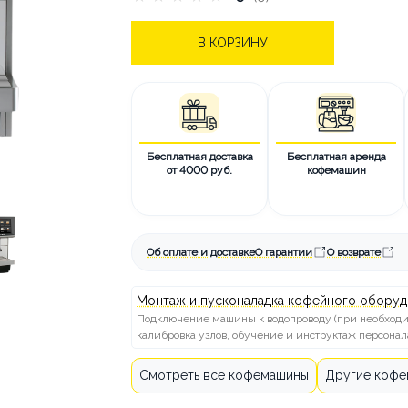
В КОРЗИНУ
АТА И ДОСТАВКА
КАК СДЕЛАТЬ
СТАТЬИ
ОБ АРЕНДЕ
КОНТА
Бесплатная доставка
Бесплатная аренда
от 4000 руб.
кофемашин
Об оплате и доставке
О гарантии
О возврате
Монтаж и пусконаладка кофейного оборуд
Подключение машины к водопроводу (при необходим
калибровка узлов, обучение и инструктаж персонал
Смотреть все кофемашины
Другие кофе