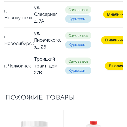
ул.
Самовывоз
г.
Слесарная,
В наличии:
Новокузнецк
Курьером
д. 7А
ул.
Самовывоз
г.
Писемского,
В наличии: 
Новосибирск
Курьером
зд. 26
Троицкий
Самовывоз
г. Челябинск
тракт, дом
В наличии
Курьером
27В
ПОХОЖИЕ ТОВАРЫ