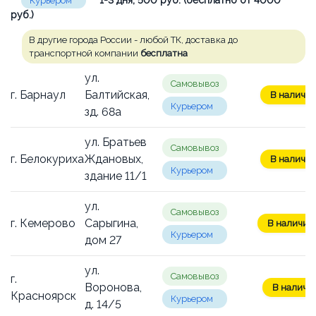
Курьером
руб.)
В другие города России - любой ТК, доставка до
транспортной компании
бесплатна
ул.
Самовывоз
г. Барнаул
Балтийская,
В наличии:
Курьером
зд. 68а
ул. Братьев
Самовывоз
г. Белокуриха
Ждановых,
В наличии:
Курьером
здание 11/1
ул.
Самовывоз
г. Кемерово
Сарыгина,
В наличии:
Курьером
дом 27
ул.
Самовывоз
г.
Воронова,
В наличии
Красноярск
Курьером
д. 14/5