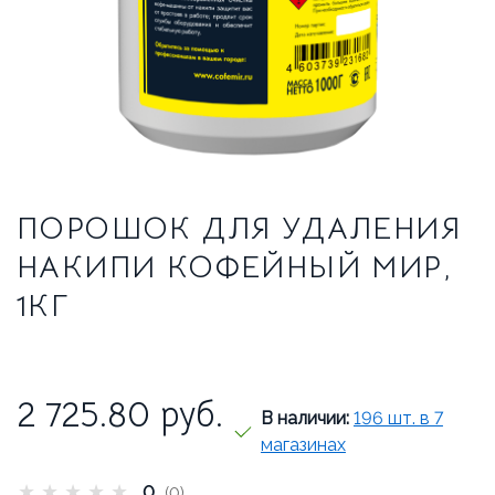
ТРАДИЦИОННЫЕ ЭСПРЕССО-МАШИНЫ
О НАС
О КОМПАНИИ
ВАКАНСИИ
ОТЗЫВЫ
ПОРОШОК ДЛЯ УДАЛЕНИЯ
СЕРВИСНЫЙ ЦЕНТР
НАКИПИ КОФЕЙНЫЙ МИР,
ВВОД В ЭКСПЛУАТАЦИЮ
1КГ
СЕРВИС И РЕМОНТ
ГАРАНТИЯ
УСЛОВИЯ ВОЗВРАТА
2 725.80
руб.
В наличии:
196 шт. в 7
магазинах
★
★
★
★
★
0
(0)