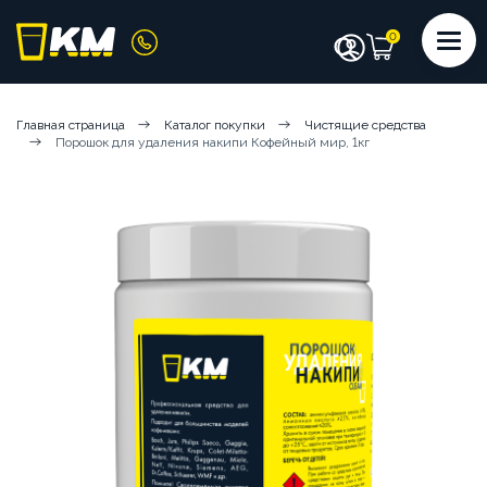
КАТАЛОГ
Главная страница
Каталог покупки
Чистящие средства
Порошок для удаления накипи Кофейный мир, 1кг
КОФЕМАШИНЫ
КОФЕ
СИРОПЫ
ИНГРЕДИЕНТЫ
ЧИСТЯЩИЕ СРЕДСТВА
АКСЕССУАРЫ БАРИСТА
ПОСУДА И КРЫШКИ
ЧАЙ
АРЕНДА КОФЕМАШИН
КОФЕМАШИНЫ НА СУХИХ ИНГРЕДИЕНТАХ
КОФЕМАШИНЫ НА ЦЕЛЬНОМ МОЛОКЕ