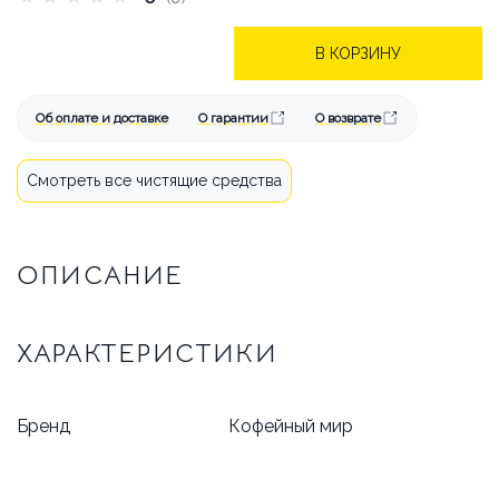
БРЕНДЫ
АКЦИИ
ОПЛАТА И ДОСТАВКА
В КОРЗИНУ
КАК СДЕЛАТЬ ЗАКАЗ
Об оплате и доставке
О гарантии
О возврате
ОТВЕЧАЕМ НА ВОПРОСЫ
Смотреть все чистящие средства
СТАТЬИ
ОБ АРЕНДЕ
ОПИСАНИЕ
КОНТАКТЫ
ХАРАКТЕРИСТИКИ
Бренд
Кофейный мир