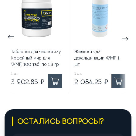
Таблетки для чистки з/у
Жидкость д/
Кофейный мир для
декальцинации WMF 1
WMF, 100 таб. по 1,3 гр
шт
3 902.85
1
шт.
₽ за
2 084.25
1
шт.
₽ за
3 902.85
₽
2 084.25
₽
ОСТАЛИСЬ ВОПРОСЫ?