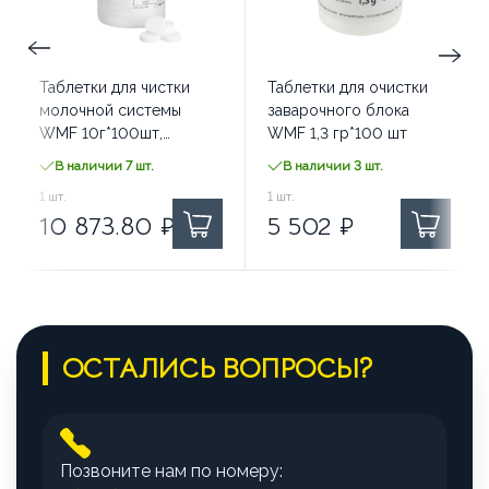
Таблетки для чистки
Таблетки для очистки
молочной системы
заварочного блока
WMF 10г*100шт,
WMF 1,3 гр*100 шт
3326220000
В наличии 7 шт.
В наличии 3 шт.
10 873.80
1
шт.
₽ за
5 502
1
шт.
₽ за
10 873.80
₽
5 502
₽
ОСТАЛИСЬ ВОПРОСЫ?
Позвоните нам по номеру: