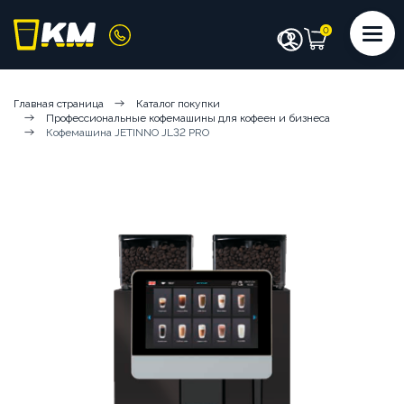
КАТАЛОГ
Главная страница
Каталог покупки
Профессиональные кофемашины для кофеен и бизнеса
КОФЕМАШИНЫ
КОФЕ
СИРОПЫ
Кофемашина JETINNO JL32 PRO
ИНГРЕДИЕНТЫ
ЧИСТЯЩИЕ СРЕДСТВА
АКСЕССУАРЫ БАРИСТА
ПОСУДА И КРЫШКИ
ЧАЙ
АРЕНДА КОФЕМАШИН
КОФЕМАШИНЫ НА СУХИХ ИНГРЕДИЕНТАХ
КОФЕМАШИНЫ НА ЦЕЛЬНОМ МОЛОКЕ