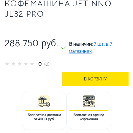
БРЕНДЫ
АКЦИИ
КОФЕМАШИНА JETINNO
JL32 PRO
ОПЛАТА И ДОСТАВКА
КАК СДЕЛАТЬ ЗАКАЗ
288 750
руб.
ОТВЕЧАЕМ НА ВОПРОСЫ
В наличии:
7 шт. в 7
магазинах
СТАТЬИ
ОБ АРЕНДЕ
★
★
★
★
★
0
(0)
КОНТАКТЫ
В КОРЗИНУ
Бесплатная доставка
Бесплатная аренда
от 4000 руб.
кофемашин