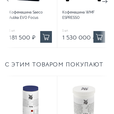
Кофемашина Saeco
Кофемашина WMF
Aulika EVO Focus
ESPRESSO
181 500
1
шт.
₽ за
1 530 000
1
шт.
₽ за
181 500
₽
1 530 000
₽
С ЭТИМ ТОВАРОМ ПОКУПАЮТ