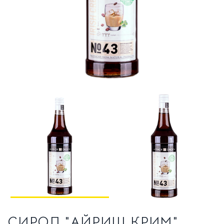
ТРАДИЦИОННЫЕ ЭСПРЕССО-МАШИНЫ
О НАС
О КОМПАНИИ
ВАКАНСИИ
ОТЗЫВЫ
СЕРВИСНЫЙ ЦЕНТР
ВВОД В ЭКСПЛУАТАЦИЮ
СЕРВИС И РЕМОНТ
ГАРАНТИЯ
УСЛОВИЯ ВОЗВРАТА
СИРОП "АЙРИШ КРИМ"