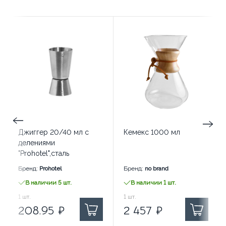
Джиггер 20/40 мл с
Кемекс 1000 мл
делениями
"Prohotel",сталь
Бренд:
Prohotel
Бренд:
no brand
В наличии 5 шт.
В наличии 1 шт.
208.95
1
шт.
₽ за
2 457
1
шт.
₽ за
208.95
₽
2 457
₽