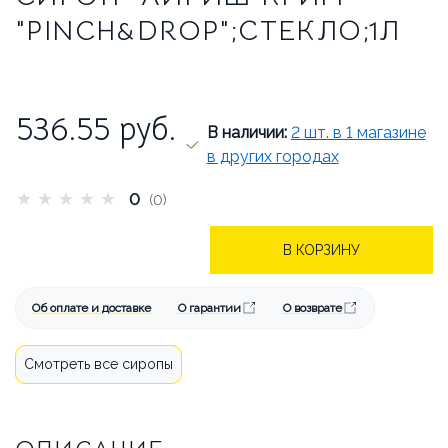
БРЕНДЫ
АКЦИИ
"PINCH&DROP";СТЕКЛО;1Л
ОПЛАТА И ДОСТАВКА
КАК СДЕЛАТЬ ЗАКАЗ
536.55
руб.
В наличии:
2 шт. в 1 магазине
ОТВЕЧАЕМ НА ВОПРОСЫ
в других городах
★
★
★
★
★
СТАТЬИ
ОБ АРЕНДЕ
0
(0)
КОНТАКТЫ
В КОРЗИНУ
Об оплате и доставке
О гарантии
О возврате
Смотреть все сиропы