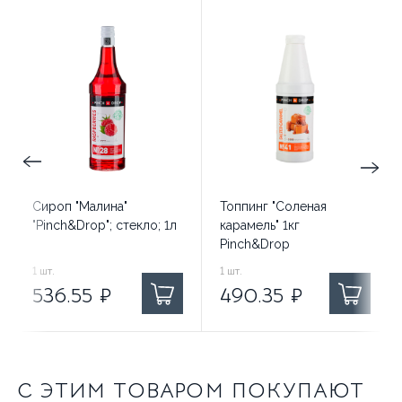
Сироп "Малина"
Топпинг "Соленая
"Pinch&Drop"; стекло; 1л
карамель" 1кг
Pinch&Drop
536.55
1
шт.
₽ за
490.35
1
шт.
₽ за
536.55
₽
490.35
₽
С ЭТИМ ТОВАРОМ ПОКУПАЮТ