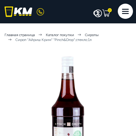
КАТАЛОГ
Главная страница
Каталог покупки
Сиропы
Сироп "Айриш Крим" "Pinch&Drop";стекло;1л
КОФЕМАШИНЫ
КОФЕ
СИРОПЫ
ИНГРЕДИЕНТЫ
ЧИСТЯЩИЕ СРЕДСТВА
АКСЕССУАРЫ БАРИСТА
ПОСУДА И КРЫШКИ
ЧАЙ
АРЕНДА КОФЕМАШИН
КОФЕМАШИНЫ НА СУХИХ ИНГРЕДИЕНТАХ
КОФЕМАШИНЫ НА ЦЕЛЬНОМ МОЛОКЕ