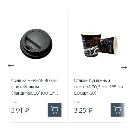
Крышка ЧЁРНАЯ 80 мм.
Стакан бумажный
с питейником
цветной 70,3 мм, 165 мл
Скандипак, 10*100 шт,
(100шт*30)
(1000шт)
2.91
1
шт.
₽ за
3.25
1
шт.
₽ за
2.91
₽
3.25
₽