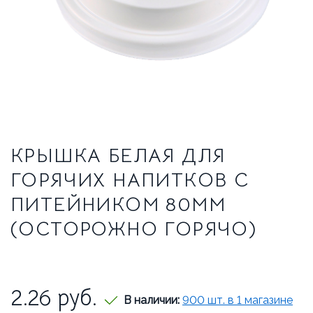
ТРАДИЦИОННЫЕ ЭСПРЕССО-МАШИНЫ
О НАС
О КОМПАНИИ
ВАКАНСИИ
ОТЗЫВЫ
СЕРВИСНЫЙ ЦЕНТР
КРЫШКА БЕЛАЯ ДЛЯ
ГОРЯЧИХ НАПИТКОВ С
ВВОД В ЭКСПЛУАТАЦИЮ
ПИТЕЙНИКОМ 80ММ
СЕРВИС И РЕМОНТ
ГАРАНТИЯ
(ОСТОРОЖНО ГОРЯЧО)
УСЛОВИЯ ВОЗВРАТА
2.26
руб.
В наличии:
900 шт. в 1 магазине