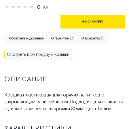
БРЕНДЫ
АКЦИИ
★
★
★
★
★
0
(0)
ОПЛАТА И ДОСТАВКА
В КОРЗИНУ
КАК СДЕЛАТЬ ЗАКАЗ
Об оплате и доставке
О гарантии
О возврате
ОТВЕЧАЕМ НА ВОПРОСЫ
Смотреть всю посуду и крышки
СТАТЬИ
ОБ АРЕНДЕ
КОНТАКТЫ
ОПИСАНИЕ
Крышка пластиковая для горячих напитков с
закрывающимся питейником. Подходит для стаканов
с диаметром верхней кромки 80мм. Цвет белый.
ХАРАКТЕРИСТИКИ