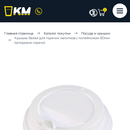
КАТАЛОГ
Главная страница
Каталог покупки
Посуда и крышки
Крышка белая для горячих напитков с питейником 80мм
КОФЕМАШИНЫ
КОФЕ
СИРОПЫ
(осторожно горячо)
ИНГРЕДИЕНТЫ
ЧИСТЯЩИЕ СРЕДСТВА
АКСЕССУАРЫ БАРИСТА
ПОСУДА И КРЫШКИ
ЧАЙ
АРЕНДА КОФЕМАШИН
КОФЕМАШИНЫ НА СУХИХ ИНГРЕДИЕНТАХ
КОФЕМАШИНЫ НА ЦЕЛЬНОМ МОЛОКЕ