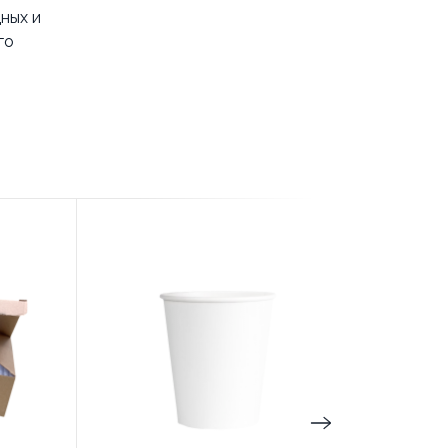
ных и
го