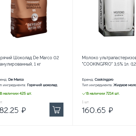
орячий Шоколад De Marco 02
Молоко ультрапастеризо
анулированный, 1 кг
"COOKINGPRO" 3,5% 1л. (12
енд:
De Marco
Бренд:
Cookingpro
п ингредиента:
Горячий шоколад
Тип ингредиента:
Жидкое мол
В наличии: 2500 шт.
В наличии 425 шт.
В наличии 7214 шт.
2.25
т.
₽ за
160.65
1
шт.
₽ за
82.25
₽
160.65
₽
В наличии: 750 шт.