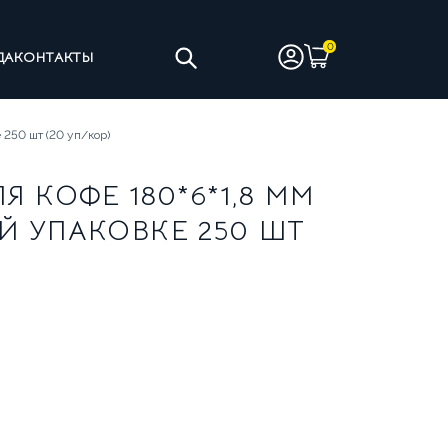
ДА
КОНТАКТЫ
ТЫ
ЧИСТЯЩИЕ СРЕДСТВА
 250 шт (20 уп/кор)
 КОФЕ 180*6*1,8 ММ
Й УПАКОВКЕ 250 ШТ
ИНЫ НА ЦЕЛЬНОМ МОЛОКЕ
АНТИЯ
УСЛОВИЯ ВОЗВРАТА