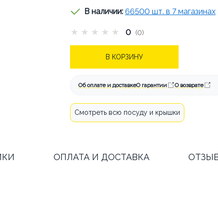
В наличии:
66500 шт. в 7 магазинах
★
★
★
★
★
0
(0)
АТА И ДОСТАВКА
КАК СДЕЛАТЬ
В КОРЗИНУ
СТАТЬИ
ОБ АРЕНДЕ
КОНТА
Об оплате и доставке
О гарантии
О возврате
Смотреть всю посуду и крышки
ИКИ
ОПЛАТА И ДОСТАВКА
ОТЗЫ