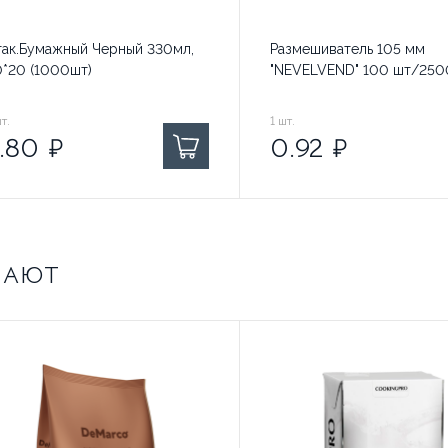
так.Бумажный Черный 330мл,
Размешиватель 105 мм
0*20 (1000шт)
"NEVELVEND" 100 шт/250
80
т.
₽ за
0.92
1
шт.
₽ за
.80
₽
0.92
₽
ПАЮТ