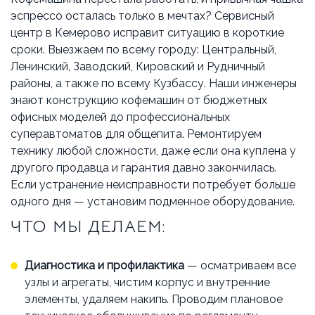
БРЕНДЫ
АКЦИИ
эспрессо осталась только в мечтах? Сервисный
ОПЛАТА И ДОСТАВКА
центр в Кемерово исправит ситуацию в короткие
сроки. Выезжаем по всему городу: Центральный,
Ленинский, Заводский, Кировский и Рудничный
КАК СДЕЛАТЬ ЗАКАЗ
районы, а также по всему Кузбассу. Наши инженеры
знают конструкцию кофемашин от бюджетных
ОТВЕЧАЕМ НА ВОПРОСЫ
офисных моделей до профессиональных
суперавтоматов для общепита. Ремонтируем
СТАТЬИ
ОБ АРЕНДЕ
технику любой сложности, даже если она куплена у
другого продавца и гарантия давно закончилась.
КОНТАКТЫ
Если устранение неисправности потребует больше
одного дня — установим подменное оборудование.
ЧТО МЫ ДЕЛАЕМ:
Диагностика и профилактика
— осматриваем все
узлы и агрегаты, чистим корпус и внутренние
элементы, удаляем накипь. Проводим плановое