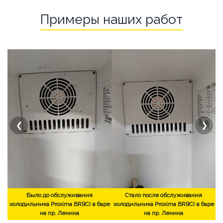
Примеры наших работ
❮
❯
Было до обслуживания
Стало после обслуживания
холодильника Proxima BR9CI в баре
холодильника Proxima BR9CI в баре
на пр. Ленина
на пр. Ленина