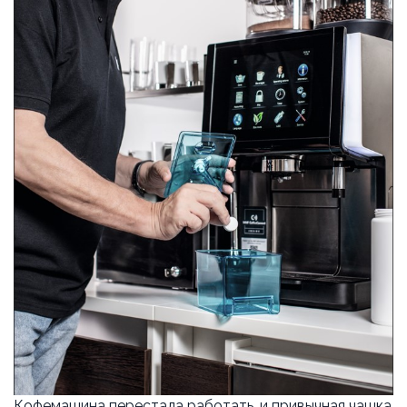
ТРАДИЦИОННЫЕ ЭСПРЕССО-МАШИНЫ
О НАС
О КОМПАНИИ
ВАКАНСИИ
ОТЗЫВЫ
СЕРВИСНЫЙ ЦЕНТР
ВВОД В ЭКСПЛУАТАЦИЮ
СЕРВИС И РЕМОНТ
ГАРАНТИЯ
УСЛОВИЯ ВОЗВРАТА
Кофемашина перестала работать, и привычная чашка