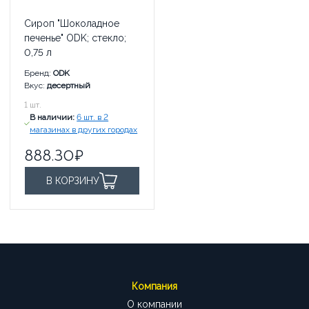
Сироп "Шоколадное
печенье" ODK; стекло;
0,75 л
Бренд:
ODK
Вкус:
десертный
888.30
1
шт.
руб. за
В наличии:
6 шт. в 2
магазинах в других городах
888.30
В КОРЗИНУ
Компания
О компании