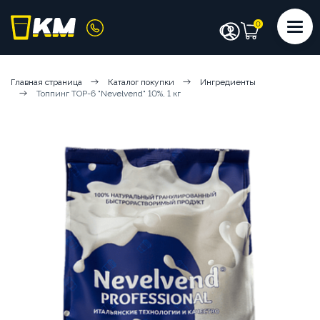
КАТАЛОГ
Главная страница
Каталог покупки
Ингредиенты
Топпинг ТОР-6 "Nevelvend" 10%, 1 кг
КОФЕМАШИНЫ
КОФЕ
СИРОПЫ
ИНГРЕДИЕНТЫ
ЧИСТЯЩИЕ СРЕДСТВА
АКСЕССУАРЫ БАРИСТА
ПОСУДА И КРЫШКИ
ЧАЙ
АРЕНДА КОФЕМАШИН
КОФЕМАШИНЫ НА СУХИХ ИНГРЕДИЕНТАХ
КОФЕМАШИНЫ НА ЦЕЛЬНОМ МОЛОКЕ