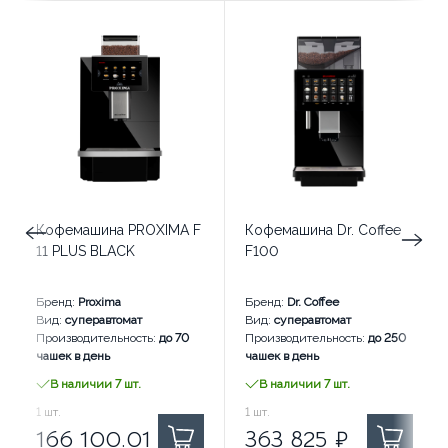
Кофемашина PROXIMA F
Кофемашина Dr. Coffee
11 PLUS BLACK
F100
Бренд:
Proxima
Бренд:
Dr. Coffee
Вид:
суперавтомат
Вид:
суперавтомат
Производительность:
до 70
Производительность:
до 250
чашек в день
чашек в день
В наличии 7 шт.
В наличии 7 шт.
166 100.01
1
шт.
₽ за
363 825
1
шт.
₽ за
166 100.01
₽
363 825
₽