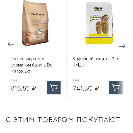
Раф со вкусом и
Кофейный напиток 3 в 1
ароматом банана De
КМ,1кг
Marco, 1кг
815.85
1
шт.
₽ за
741.30
1
шт.
₽ за
815.85
₽
741.30
₽
С ЭТИМ ТОВАРОМ ПОКУПАЮТ