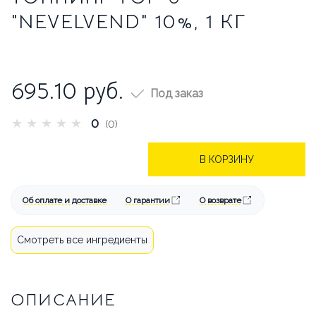
БРЕНДЫ
АКЦИИ
"NEVELVEND" 10%, 1 КГ
ОПЛАТА И ДОСТАВКА
КАК СДЕЛАТЬ ЗАКАЗ
695.10
руб.
Под заказ
ОТВЕЧАЕМ НА ВОПРОСЫ
★
★
★
★
★
0
(0)
СТАТЬИ
ОБ АРЕНДЕ
В КОРЗИНУ
КОНТАКТЫ
Об оплате и доставке
О гарантии
О возврате
Смотреть все ингредиенты
ОПИСАНИЕ