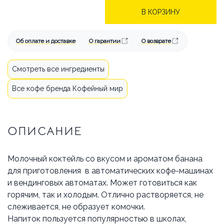
БРЕНДЫ
АКЦИИ
В КОРЗИНУ
ОПЛАТА И ДОСТАВКА
Об оплате и доставке
О гарантии
О возврате
КАК СДЕЛАТЬ ЗАКАЗ
Смотреть все ингредиенты
ОТВЕЧАЕМ НА ВОПРОСЫ
Все кофе бренда Кофейный мир
СТАТЬИ
ОБ АРЕНДЕ
КОНТАКТЫ
ОПИСАНИЕ
Молочный коктейль со вкусом и ароматом банана
для приготовления в автоматических кофе-машинах
и вендинговых автоматах. Может готовиться как
горячим, так и холодым. Отлично растворяется, не
слеживается, не образует комочки.
Напиток пользуется популярностью в школах,