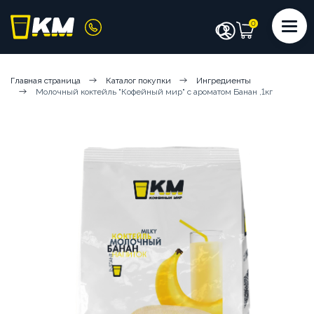
КАТАЛОГ
Главная страница
Каталог покупки
Ингредиенты
Молочный коктейль "Кофейный мир" с ароматом Банан ,1кг
КОФЕМАШИНЫ
КОФЕ
СИРОПЫ
ИНГРЕДИЕНТЫ
ЧИСТЯЩИЕ СРЕДСТВА
АКСЕССУАРЫ БАРИСТА
ПОСУДА И КРЫШКИ
ЧАЙ
АРЕНДА КОФЕМАШИН
КОФЕМАШИНЫ НА СУХИХ ИНГРЕДИЕНТАХ
КОФЕМАШИНЫ НА ЦЕЛЬНОМ МОЛОКЕ