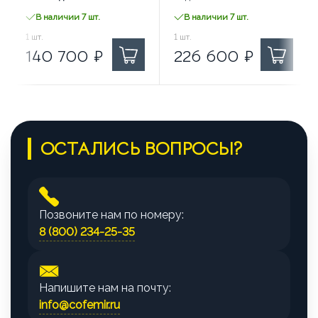
В наличии 7 шт.
В наличии 7 шт.
140 700
1
шт.
₽ за
226 600
1
шт.
₽ за
140 700
₽
226 600
₽
ОСТАЛИСЬ ВОПРОСЫ?
Позвоните нам по номеру:
8 (800) 234-25-35
Напишите нам на почту:
info@cofemir.ru