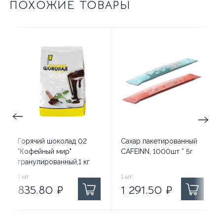
ПОХОЖИЕ ТОВАРЫ
Горячий шоколад 02
Сахар пакетированный
"Кофейный мир"
CAFEINN, 1000шт * 5г
гранулированный,1 кг
835.80
1
шт.
₽ за
1 291.50
1
шт.
₽ за
835.80
₽
1 291.50
₽