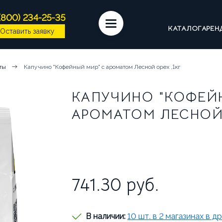
(800) 234-25-35
КАТАЛОГ
АРЕН
Оставить заявку
ЕМАШИНЫ
КОФЕ
СИРОПЫ
ИНГРЕДИЕН
ты
Капучино "Кофейный мир" с ароматом Лесной орех ,1кг
ССУАРЫ БАРИСТА
ПОСУДА И КРЫШКИ
ЧАЙ
КАПУЧИНО "КОФЕЙ
АРОМАТОМ ЛЕСНОЙ 
МАШИНЫ НА СУХИХ ИНГРЕДИЕНТАХ
КОФЕМАШ
ДИЦИОННЫЕ ЭСПРЕССО-МАШИНЫ
741.30
руб.
ОМПАНИИ
ВАКАНСИИ
ОТЗЫВЫ
 В ЭКСПЛУАТАЦИЮ
СЕРВИС И РЕМОНТ
ГАР
В наличии:
10 шт. в 2 магазинах в д