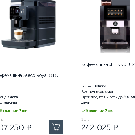
Кофемашина JETINNO JL2
офемашина Saeco Royal OTC
Бренд:
Jetinno
Вид:
суперавтомат
енд:
Saeco
Производительность:
до 200 ч
наличии: 8 шт.
д:
автомат
день
В наличии 7 шт.
В наличии 7 шт.
7 250
т.
₽ за
242 025
1
шт.
₽ за
07 250
₽
242 025
₽
наличии: 2 шт.