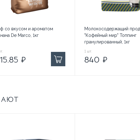
аф со вкусом и ароматом
Молокосодержащий прод
нана De Marco, 1кг
"Кофейный мир" Топпинг
гранулированный, 1кг
5.85
т.
₽ за
840
1
шт.
₽ за
15.85
₽
840
₽
ПАЮТ