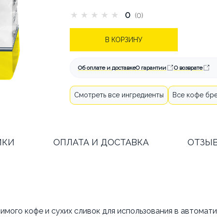
★
★
★
★
★
0
(0)
АТА И ДОСТАВКА
КАК СДЕЛАТЬ
В КОРЗИНУ
СТАТЬИ
ОБ АРЕНДЕ
КОНТА
Об оплате и доставке
О гарантии
О возврате
Смотреть все ингредиенты
Все кофе бр
ИКИ
ОПЛАТА И ДОСТАВКА
ОТЗЫ
мого кофе и сухих сливок для использования в автомат