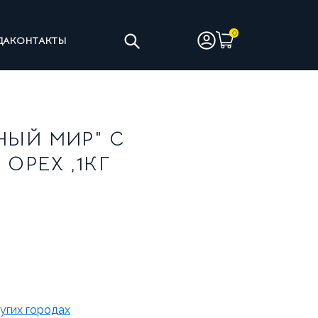
ДА
КОНТАКТЫ
ТЫ
ЧИСТЯЩИЕ СРЕДСТВА
НЫЙ МИР" С
ОРЕХ ,1КГ
ИНЫ НА ЦЕЛЬНОМ МОЛОКЕ
АНТИЯ
УСЛОВИЯ ВОЗВРАТА
ругих городах