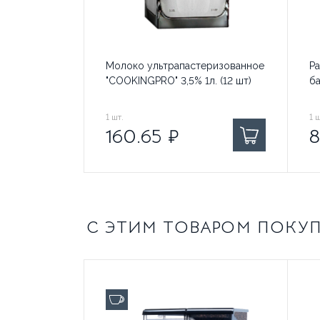
Безналичная
НАПИСАТЬ
оплата по
ОТЗЫВ
расчетному
счету
Молоко ультрапастеризованное
Р
Самовывоз
"COOKINGPRO" 3,5% 1л. (12 шт)
ба
Пн-
Пт:
160.65
1
шт.
₽ за
81
1
ш
9:00-
160.65
₽
8
18:00,
Сб-
Вс:
выходной
Курьером
1-
С ЭТИМ ТОВАРОМ ПОКУ
3
дня,
500
руб.
(бесплатно
до 100 чашек в день
от