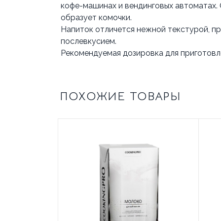
кофе-машинах и вендинговых автоматах.
образует комочки.
Напиток отличется нежной текстурой, п
послевкусием.
Рекомендуемая дозировка для приготовле
ХАРАКТЕРИСТИКИ
ОТЗЫВЫ
ОПЛАТА
И
ПОХОЖИЕ ТОВАРЫ
ДОСТАВКА
Тип
Капучино
У
ингредиента
товара
нет
Наличными
Кофейный
Бренд
отзывов,
курьеру или
мир
будьте
при
первым
самовывозе
кто
Оплата
оставит
картой
свое
или
впечатление!
СБП