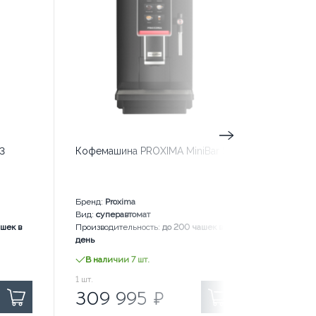
3
Кофемашина PROXIMA MiniBar S1
Кофемаш
PLUS
Бренд:
Proxima
Бренд:
Pr
Вид:
суперавтомат
Вид:
супе
ашек в
Производительность:
до 200 чашек в
Производ
день
день
В наличии 7 шт.
В нали
309 995
1
шт.
₽ за
174 322
1
шт.
₽ 
309 995
₽
174 