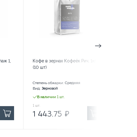
аж 1,
Кофе в зернах Кофеёк Рич, 1кг
Эспрес
(10 шт)
№3, 1 кг
Степень обжарки:
Средняя
Степень 
Вид:
Зерновой
Вид:
Зерн
В наличии 1 шт.
В нали
1 443.75
1
шт.
₽ за
2 001.30
1
шт.
₽
1 443.75
₽
2 00