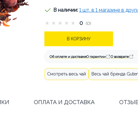
В наличии:
1 шт. в 1 магазине в дру
★
★
★
★
★
0
(0)
АТА И ДОСТАВКА
КАК СДЕЛАТЬ
В КОРЗИНУ
СТАТЬИ
ОБ АРЕНДЕ
КОНТА
Об оплате и доставке
О гарантии
О возврате
Смотреть весь чай
Весь чай бренда Gute
ИКИ
ОПЛАТА И ДОСТАВКА
ОТЗЫ