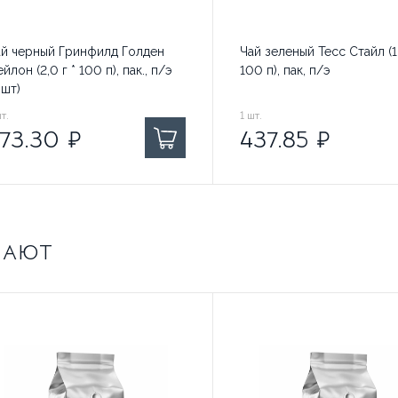
ай черный Гринфилд Голден
Чай зеленый Тесс Стайл (1,8
йлон (2,0 г * 100 п), пак., п/э
100 п), пак, п/э
 шт)
3.30
т.
₽ за
437.85
1
шт.
₽ за
73.30
₽
437.85
₽
ПАЮТ