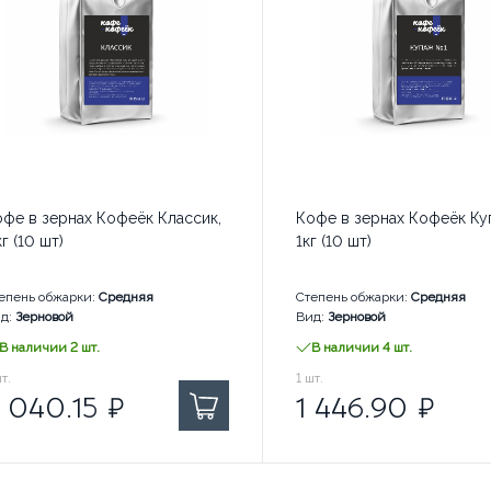
фе в зернах Кофеёк Классик,
Кофе в зернах Кофеёк Куп
кг (10 шт)
1кг (10 шт)
епень обжарки:
Средняя
Степень обжарки:
Средняя
д:
Зерновой
Вид:
Зерновой
В наличии 2 шт.
В наличии 4 шт.
В наличии: 1 шт.
040.15
т.
₽ за
1 446.90
1
шт.
₽ за
 040.15
₽
1 446.90
₽