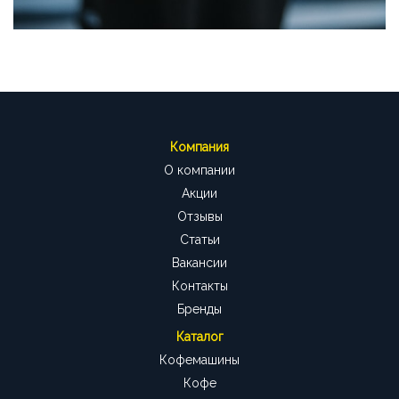
БРЕНДЫ
АКЦИИ
ОПЛАТА И ДОСТАВКА
КАК СДЕЛАТЬ ЗАКАЗ
ОТВЕЧАЕМ НА ВОПРОСЫ
Компания
О компании
СТАТЬИ
ОБ АРЕНДЕ
Акции
Отзывы
КОНТАКТЫ
Статьи
Вакансии
Контакты
Бренды
Каталог
Кофемашины
Кофе