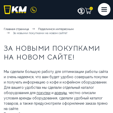
КАТАЛОГ
Главная страница
Поделимся интересным
За новыми покупками на новом сайте!
КОФЕМАШИНЫ
КОФЕ
СИРОПЫ
ИНГРЕДИЕНТЫ
ЧИСТЯЩИЕ СРЕДСТВА
ЗА НОВЫМИ ПОКУПКАМИ
НА НОВОМ САЙТЕ!
АКСЕССУАРЫ БАРИСТА
ПОСУДА И КРЫШКИ
ЧАЙ
Мы сделали большую работу для оптимизации работы сайта
и очень надеемся, что вам будет удобно совершать покупки
АРЕНДА КОФЕМАШИН
и получать информацию о кофе и кофейном оборудовании.
Для вашего удобства мы сделали отдельный каталог
оборудования для
покупки
и
аренды
, честно описали
КОФЕМАШИНЫ НА СУХИХ ИНГРЕДИЕНТАХ
условия аренды оборудования, сделали удобный каталог
товаров, а также предусмотрели оформление заказа прямо
КОФЕМАШИНЫ НА ЦЕЛЬНОМ МОЛОКЕ
на сайте.