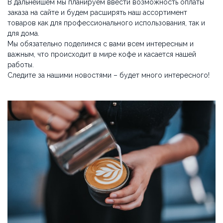
В дальнейшем мы планируем ввести возможность оплаты
ТРАДИЦИОННЫЕ ЭСПРЕССО-МАШИНЫ
заказа на сайте и будем расширять наш ассортимент
товаров как для профессионального использования, так и
для дома.
Мы обязательно поделимся с вами всем интересным и
О НАС
важным, что происходит в мире кофе и касается нашей
работы.
Следите за нашими новостями – будет много интересного!
О КОМПАНИИ
ВАКАНСИИ
ОТЗЫВЫ
СЕРВИСНЫЙ ЦЕНТР
ВВОД В ЭКСПЛУАТАЦИЮ
СЕРВИС И РЕМОНТ
ГАРАНТИЯ
УСЛОВИЯ ВОЗВРАТА