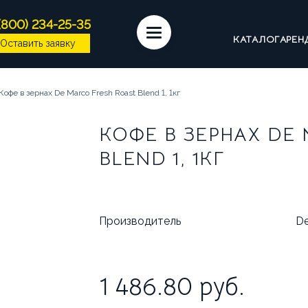
(800) 234-25-35
КАТАЛОГ
АРЕН
Оставить заявку
ЕМАШИНЫ
КОФЕ
СИРОПЫ
ИНГРЕДИЕН
Кофе в зернах De Marco Fresh Roast Blend 1, 1кг
ССУАРЫ БАРИСТА
ПОСУДА И КРЫШКИ
ЧАЙ
КОФЕ В ЗЕРНАХ DE
BLEND 1, 1КГ
МАШИНЫ НА СУХИХ ИНГРЕДИЕНТАХ
КОФЕМАШ
ДИЦИОННЫЕ ЭСПРЕССО-МАШИНЫ
Производитель
De
ОМПАНИИ
ВАКАНСИИ
ОТЗЫВЫ
1 486.80
руб.
 В ЭКСПЛУАТАЦИЮ
СЕРВИС И РЕМОНТ
ГАР