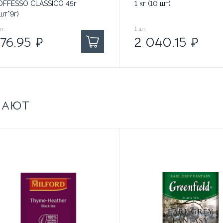
OFFESSO CLASSICO 45г
1 кг (10 шт)
шт*9г)
6.95
т.
₽ за
2 040.15
1
шт.
₽ за
76.95
₽
2 040.15
₽
ПАЮТ