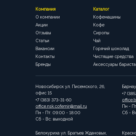
Компания
Каталог
О компании
Кофемашины
Акции
Кофе
Отзывы
Сиропы
Статьи
Чай
Вакансии
Горячий шоколад
Контакты
Чистящие средства
Бренды
Аксессуары бариста
Новосибирск
ул. Писемского, 26,
Барна
офис 15
+7 (38
+7 (383) 373-31-60
office.
office.nsk.cofemir@mail.ru
Пн - П
Пн - Пт: 09:00 - 18:00
Сб - В
Сб - Вс: выходной
Белокуриха
ул. Братьев Ждановых,
Красн