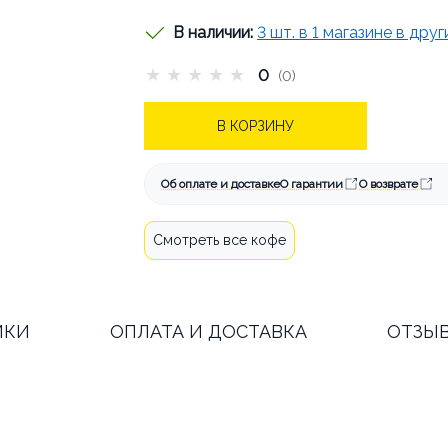
В наличии:
3 шт. в 1 магазине в дру
★
★
★
★
★
0
(0)
АТА И ДОСТАВКА
КАК СДЕЛАТЬ
В КОРЗИНУ
СТАТЬИ
ОБ АРЕНДЕ
КОНТА
Об оплате и доставке
О гарантии
О возврате
Смотреть все кофе
ИКИ
ОПЛАТА И ДОСТАВКА
ОТЗЫ