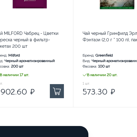
ай MILFORD Чабрец - Цветки
Чай черный Гринфилд Эрл
реска черный в фильтр-
Фэнтази (2,0 г * 100 п), па
кетах 200 шт
енд:
Milford
Бренд:
Greenfield
д:
Черный ароматизированный
Вид:
Черный ароматизирован
совка:
200 шт
Фасовка:
100 шт
наличии: 3 шт.
В наличии 17 шт.
В наличии 20 шт.
902.60
т.
₽ за
573.30
1
шт.
₽ за
 902.60
₽
573.30
₽