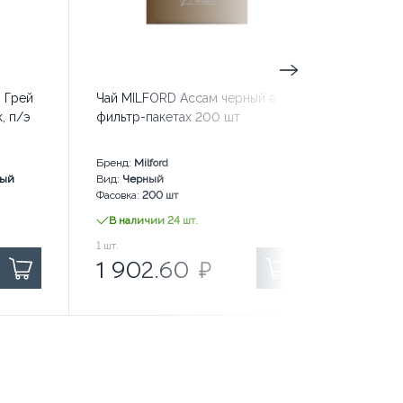
 Грей
Чай MILFORD Ассам черный в
Чай черн
к, п/э
фильтр-пакетах 200 шт
100 п), 
Бренд:
Milford
Бренд:
Te
ный
Вид:
Черный
Вид:
Чер
Фасовка:
200 шт
Фасовка:
В наличии 24 шт.
В нали
1 902.60
1
шт.
₽ за
437.85
1
шт.
₽ з
1 902.60
₽
437.