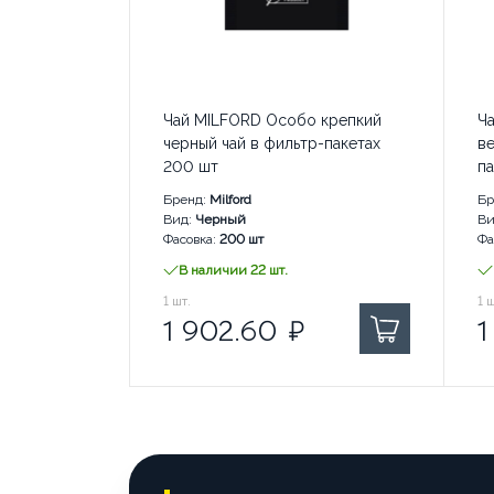
России
-
любой
ТК,
доставка
до
Чай MILFORD Особо крепкий
Ч
транспортной
черный чай в фильтр-пакетах
ве
компании
200 шт
па
бесплатна
Бренд:
Milford
Бр
ул.
Вид:
Черный
Ви
Самовывоз
г.
Фасовка:
200 шт
Фа
Балтийская,
В 
Барнаул
Курьером
В наличии 22 шт.
зд. 68а
1 902.60
1
шт.
₽ за
1 
1
ш
1 902.60
₽
1