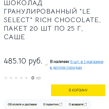
БРЕНДЫ
АКЦИИ
ШОКОЛАД
ГРАНУЛИРОВАННЫЙ "LE
ОПЛАТА И ДОСТАВКА
SELECT" RICH CHOCOLATE,
КАК СДЕЛАТЬ ЗАКАЗ
ПАКЕТ 20 ШТ ПО 25 Г,
САШЕ
ОТВЕЧАЕМ НА ВОПРОСЫ
СТАТЬИ
ОБ АРЕНДЕ
485.10
руб.
КОНТАКТЫ
В наличии:
6 шт. в 1 магазине
в других городах
★
★
★
★
★
0
(0)
В КОРЗИНУ
Об оплате и доставке
О гарантии
О возврате