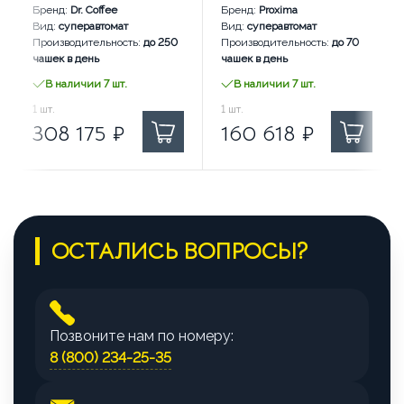
Бренд:
Dr. Coffee
Бренд:
Proxima
Вид:
суперавтомат
Вид:
суперавтомат
Производительность:
до 250
Производительность:
до 70
чашек в день
чашек в день
В наличии 7 шт.
В наличии 7 шт.
308 175
1
шт.
₽ за
160 618
1
шт.
₽ за
308 175
₽
160 618
₽
ОСТАЛИСЬ ВОПРОСЫ?
Позвоните нам по номеру:
8 (800) 234-25-35