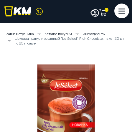
КАТАЛОГ
Главная страница
Каталог покупки
Ингредиенты
Шоколад гранулированный "Le Select" Rich Chocolate, пакет 20 шт
КОФЕМАШИНЫ
КОФЕ
СИРОПЫ
по 25 г, саше
ИНГРЕДИЕНТЫ
ЧИСТЯЩИЕ СРЕДСТВА
АКСЕССУАРЫ БАРИСТА
ПОСУДА И КРЫШКИ
ЧАЙ
АРЕНДА КОФЕМАШИН
КОФЕМАШИНЫ НА СУХИХ ИНГРЕДИЕНТАХ
КОФЕМАШИНЫ НА ЦЕЛЬНОМ МОЛОКЕ