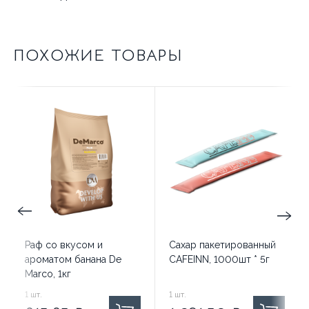
ПОХОЖИЕ ТОВАРЫ
Раф со вкусом и
Сахар пакетированный
ароматом банана De
CAFEINN, 1000шт * 5г
Marco, 1кг
815.85
1
шт.
₽ за
1 291.50
1
шт.
₽ за