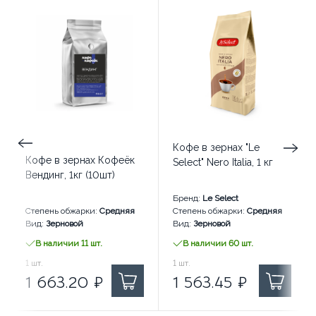
Кофе в зернах "Le
Кофе в зернах Кофеёк
Select" Nero Italia, 1 кг
Вендинг, 1кг (10шт)
Бренд:
Le Select
Степень обжарки:
Средняя
Степень обжарки:
Средняя
Вид:
Зерновой
Вид:
Зерновой
В наличии 11 шт.
В наличии 60 шт.
1 663.20
1
шт.
₽ за
1 563.45
1
шт.
₽ за
1 663.20
₽
1 563.45
₽