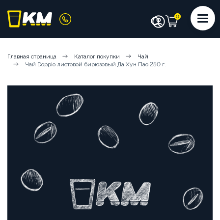
КАТАЛОГ
Главная страница
Каталог покупки
Чай
Чай Doppio листовой бирюзовый Да Хун Пао 250 г.
КОФЕМАШИНЫ
КОФЕ
СИРОПЫ
ИНГРЕДИЕНТЫ
ЧИСТЯЩИЕ СРЕДСТВА
АКСЕССУАРЫ БАРИСТА
ПОСУДА И КРЫШКИ
ЧАЙ
АРЕНДА КОФЕМАШИН
КОФЕМАШИНЫ НА СУХИХ ИНГРЕДИЕНТАХ
КОФЕМАШИНЫ НА ЦЕЛЬНОМ МОЛОКЕ