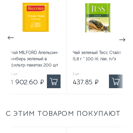
Чай MILFORD Апельсин-
Чай зеленый Тесс Стайл
имбирь зеленый в
(1,8 г * 100 п), пак, п/э
фильтр-пакетах 200 шт
1 902.60
1
шт.
₽ за
437.85
1
шт.
₽ за
1 902.60
₽
437.85
₽
С ЭТИМ ТОВАРОМ ПОКУПАЮТ