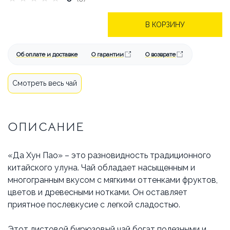
БРЕНДЫ
АКЦИИ
ОПЛАТА И ДОСТАВКА
В КОРЗИНУ
КАК СДЕЛАТЬ ЗАКАЗ
Об оплате и доставке
О гарантии
О возврате
ОТВЕЧАЕМ НА ВОПРОСЫ
Смотреть весь чай
СТАТЬИ
ОБ АРЕНДЕ
ОПИСАНИЕ
КОНТАКТЫ
«Да Хун Пао» – это разновидность традиционного
китайского улуна. Чай обладает насыщенным и
многогранным вкусом с мягкими оттенками фруктов,
цветов и древесными нотками. Он оставляет
приятное послевкусие с легкой сладостью.
Этот листовой бирюзовый чай богат полезными и