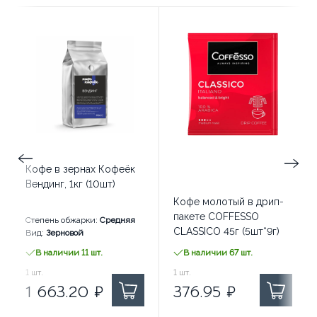
Кофе в зернах Кофеёк
Вендинг, 1кг (10шт)
Кофе молотый в дрип-
пакете COFFESSO
Степень обжарки:
Средняя
CLASSICO 45г (5шт*9г)
Вид:
Зерновой
В наличии 11 шт.
В наличии 67 шт.
1 663.20
1
шт.
₽ за
376.95
1
шт.
₽ за
1 663.20
₽
376.95
₽