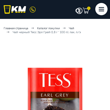
КАТАЛОГ
Главная страница
Каталог покупки
Чай
Чай черный Тесс Эрл Грей (1,8 г * 100 п), пак, п/э
КОФЕМАШИНЫ
КОФЕ
СИРОПЫ
ИНГРЕДИЕНТЫ
ЧИСТЯЩИЕ СРЕДСТВА
АКСЕССУАРЫ БАРИСТА
ПОСУДА И КРЫШКИ
ЧАЙ
АРЕНДА КОФЕМАШИН
КОФЕМАШИНЫ НА СУХИХ ИНГРЕДИЕНТАХ
КОФЕМАШИНЫ НА ЦЕЛЬНОМ МОЛОКЕ