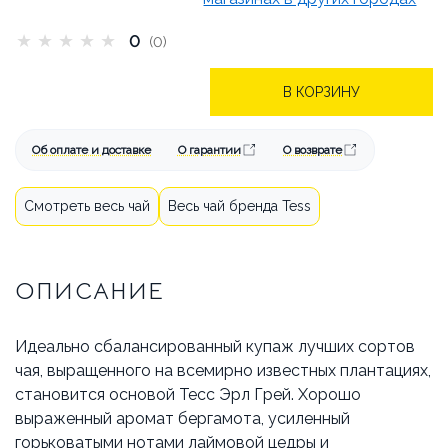
БРЕНДЫ
АКЦИИ
★
★
★
★
★
0
(0)
ОПЛАТА И ДОСТАВКА
В КОРЗИНУ
КАК СДЕЛАТЬ ЗАКАЗ
ОТВЕЧАЕМ НА ВОПРОСЫ
Об оплате и доставке
О гарантии
О возврате
СТАТЬИ
ОБ АРЕНДЕ
Смотреть весь чай
Весь чай бренда Tess
КОНТАКТЫ
ОПИСАНИЕ
Идеально сбалансированный купаж лучших сортов
чая, выращенного на всемирно известных плантациях,
становится основой Тесс Эрл Грей. Хорошо
выраженный аромат бергамота, усиленный
горьковатыми нотами лаймовой цедры и