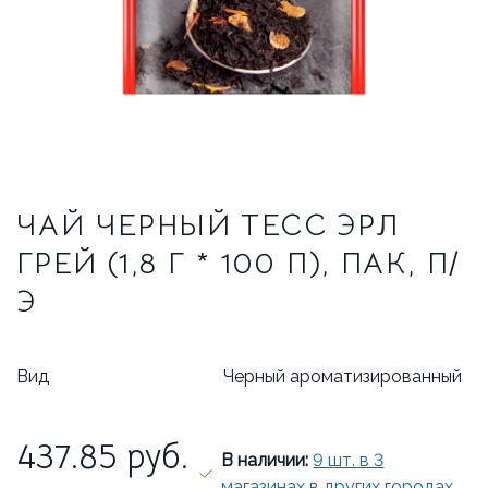
ТРАДИЦИОННЫЕ ЭСПРЕССО-МАШИНЫ
О НАС
О КОМПАНИИ
ВАКАНСИИ
ОТЗЫВЫ
ЧАЙ ЧЕРНЫЙ ТЕСС ЭРЛ
СЕРВИСНЫЙ ЦЕНТР
ГРЕЙ (1,8 Г * 100 П), ПАК, П/
ВВОД В ЭКСПЛУАТАЦИЮ
Э
СЕРВИС И РЕМОНТ
ГАРАНТИЯ
Вид
Черный ароматизированный
УСЛОВИЯ ВОЗВРАТА
437.85
руб.
В наличии:
9 шт. в 3
магазинах в других городах