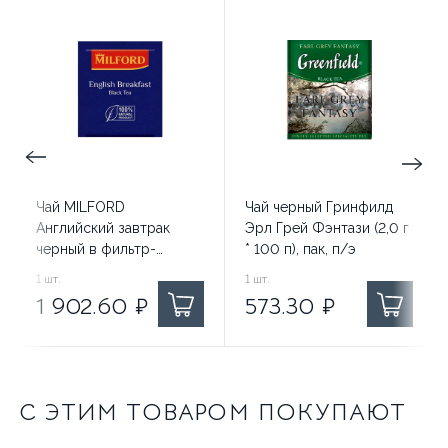
Чай MILFORD
Чай черный Гринфилд
Английский завтрак
Эрл Грей Фэнтази (2,0 г
черный в фильтр-
* 100 п), пак, п/э
пакетах 200 шт
1 902.60
1
шт.
₽ за
573.30
1
шт.
₽ за
1 902.60
₽
573.30
₽
С ЭТИМ ТОВАРОМ ПОКУПАЮТ